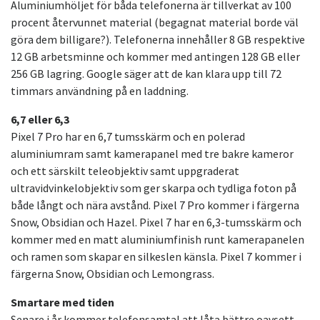
Aluminiumhöljet för båda telefonerna är tillverkat av 100
procent återvunnet material (begagnat material borde väl
göra dem billigare?). Telefonerna innehåller 8 GB respektive
12 GB arbetsminne och kommer med antingen 128 GB eller
256 GB lagring. Google säger att de kan klara upp till 72
timmars användning på en laddning.
6,7 eller 6,3
Pixel 7 Pro har en 6,7 tumsskärm och en polerad
aluminiumram samt kamerapanel med tre bakre kameror
och ett särskilt teleobjektiv samt uppgraderat
ultravidvinkelobjektiv som ger skarpa och tydliga foton på
både långt och nära avstånd. Pixel 7 Pro kommer i färgerna
Snow, Obsidian och Hazel. Pixel 7 har en 6,3-tumsskärm och
kommer med en matt aluminiumfinish runt kamerapanelen
och ramen som skapar en silkeslen känsla. Pixel 7 kommer i
färgerna Snow, Obsidian och Lemongrass.
Smartare med tiden
Senare i år kommer telefonsamtal att låta bättre oavsett