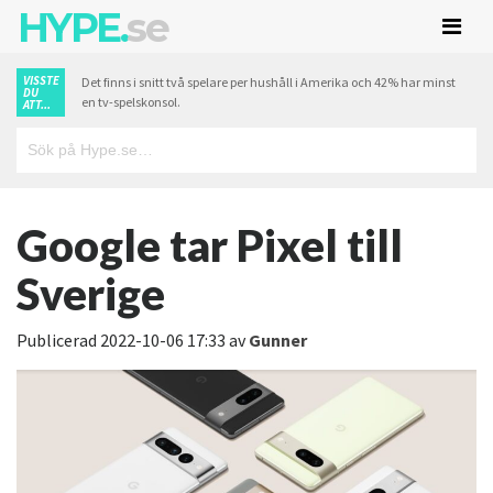
HYPE.
se
VISSTE
Det finns i snitt två spelare per hushåll i Amerika och 42% har minst
DU
en tv-spelskonsol.
ATT...
Google tar Pixel till
Sverige
Publicerad
2022-10-06 17:33
av
Gunner