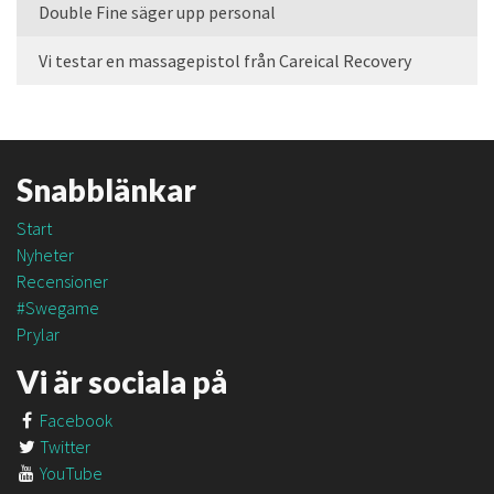
Double Fine säger upp personal
Vi testar en massagepistol från Careical Recovery
Snabblänkar
Start
Nyheter
Recensioner
#Swegame
Prylar
Vi är sociala på
Facebook
Twitter
YouTube