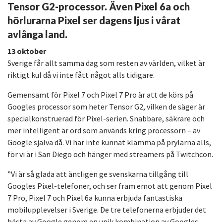
Tensor G2-processor. Även Pixel 6a och
hörlurarna Pixel ser dagens ljus i vårat
avlånga land.
13 oktober
Sverige får allt samma dag som resten av världen, vilket är
riktigt kul då vi inte fått något alls tidigare.
Gemensamt för Pixel 7 och Pixel 7 Pro är att de körs på
Googles processor som heter Tensor G2, vilken de säger är
specialkonstruerad för Pixel-serien. Snabbare, säkrare och
mer intelligent är ord som används kring processorn – av
Google själva då. Vi har inte kunnat klämma på prylarna alls,
för vi är i San Diego och hänger med streamers på Twitchcon.
”Vi är så glada att äntligen ge svenskarna tillgång till
Googles Pixel-telefoner, och ser fram emot att genom Pixel
7 Pro, Pixel 7 och Pixel 6a kunna erbjuda fantastiska
mobilupplevelser i Sverige. De tre telefonerna erbjuder det
bästa av Google genom en unik kombination av Googles