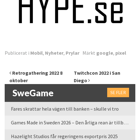
Publicerat i
Mobil
,
Nyheter
,
Prylar
Märkt
google
,
pixel
Inläggsnavigering
Retrogathering 2022 8
Twitchcon 2022 i San
oktober
Diego
SweGame
SE FLER
Fares skrattar hela vägen till banken – skulle vi tro
Games Made in Sweden 2026 – Den årliga rean är tillbaka
Hazelight Studios får regeringens exportpris 2025