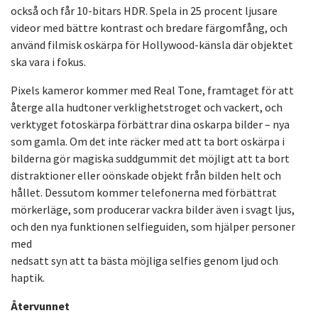
också och får 10-bitars HDR. Spela in 25 procent ljusare
videor med bättre kontrast och bredare färgomfång, och
använd filmisk oskärpa för Hollywood-känsla där objektet
ska vara i fokus.
Pixels kameror kommer med Real Tone, framtaget för att
återge alla hudtoner verklighetstroget och vackert, och
verktyget fotoskärpa förbättrar dina oskarpa bilder – nya
som gamla. Om det inte räcker med att ta bort oskärpa i
bilderna gör magiska suddgummit det möjligt att ta bort
distraktioner eller oönskade objekt från bilden helt och
hållet. Dessutom kommer telefonerna med förbättrat
mörkerläge, som producerar vackra bilder även i svagt ljus,
och den nya funktionen selfieguiden, som hjälper personer
med
nedsatt syn att ta bästa möjliga selfies genom ljud och
haptik.
Återvunnet