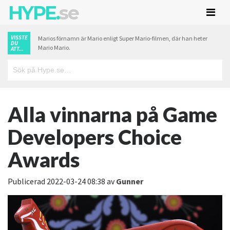
HYPE.
se
VISSTE
Marios förnamn är Mario enligt Super Mario-filmen, där han heter
DU
Mario Mario.
ATT...
Alla vinnarna på Game
Developers Choice
Awards
Publicerad
2022-03-24 08:38
av
Gunner