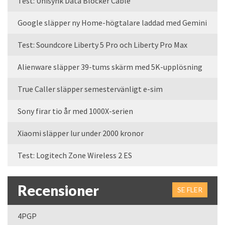
Test: Unisynk Data Blocker Cable
Google släpper ny Home-högtalare laddad med Gemini
Test: Soundcore Liberty 5 Pro och Liberty Pro Max
Alienware släpper 39-tums skärm med 5K-upplösning
True Caller släpper semestervänligt e-sim
Sony firar tio år med 1000X-serien
Xiaomi släpper lur under 2000 kronor
Test: Logitech Zone Wireless 2 ES
Recensioner
SE FLER
4PGP