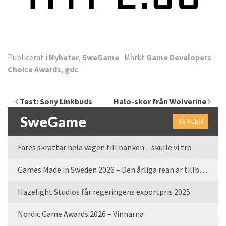
Publicerat i
Nyheter
,
SweGame
Märkt
Game Developers
Choice Awards
,
gdc
Inläggsnavigering
Test: Sony Linkbuds
Halo-skor från Wolverine
SweGame
SE FLER
Fares skrattar hela vägen till banken – skulle vi tro
Games Made in Sweden 2026 – Den årliga rean är tillbaka
Hazelight Studios får regeringens exportpris 2025
Nordic Game Awards 2026 – Vinnarna