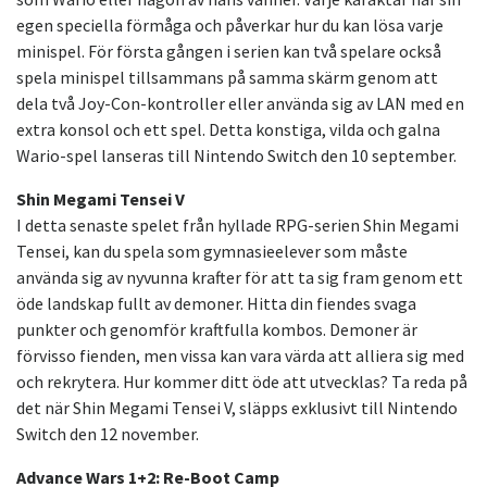
egen speciella förmåga och påverkar hur du kan lösa varje
minispel. För första gången i serien kan två spelare också
spela minispel tillsammans på samma skärm genom att
dela två Joy-Con-kontroller eller använda sig av LAN med en
extra konsol och ett spel. Detta konstiga, vilda och galna
Wario-spel lanseras till Nintendo Switch den 10 september.
Shin Megami Tensei V
I detta senaste spelet från hyllade RPG-serien Shin Megami
Tensei, kan du spela som gymnasieelever som måste
använda sig av nyvunna krafter för att ta sig fram genom ett
öde landskap fullt av demoner. Hitta din fiendes svaga
punkter och genomför kraftfulla kombos. Demoner är
förvisso fienden, men vissa kan vara värda att alliera sig med
och rekrytera. Hur kommer ditt öde att utvecklas? Ta reda på
det när Shin Megami Tensei V, släpps exklusivt till Nintendo
Switch den 12 november.
Advance Wars 1+2: Re-Boot Camp