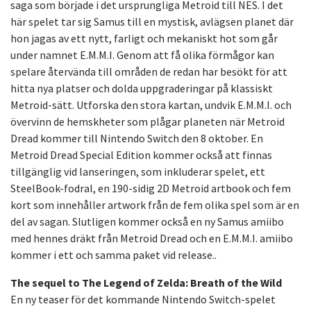
saga som började i det ursprungliga Metroid till NES. I det
här spelet tar sig Samus till en mystisk, avlägsen planet där
hon jagas av ett nytt, farligt och mekaniskt hot som går
under namnet E.M.M.I. Genom att få olika förmågor kan
spelare återvända till områden de redan har besökt för att
hitta nya platser och dolda uppgraderingar på klassiskt
Metroid-sätt. Utforska den stora kartan, undvik E.M.M.I. och
övervinn de hemskheter som plågar planeten när Metroid
Dread kommer till Nintendo Switch den 8 oktober. En
Metroid Dread Special Edition kommer också att finnas
tillgänglig vid lanseringen, som inkluderar spelet, ett
SteelBook-fodral, en 190-sidig 2D Metroid artbook och fem
kort som innehåller artwork från de fem olika spel som är en
del av sagan. Slutligen kommer också en ny Samus amiibo
med hennes dräkt från Metroid Dread och en E.M.M.I. amiibo
kommer i ett och samma paket vid release..
The sequel to The Legend of Zelda: Breath of the Wild
En ny teaser för det kommande Nintendo Switch-spelet