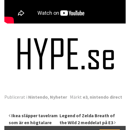
Publicerat i
Nintendo
,
Nyheter
Märkt
e3
,
nintendo direct
Inläggsnavigering
Ikea släpper tavelram
Legend of Zelda Breath of
som är en högtalare
the Wild 2 meddelat på E3