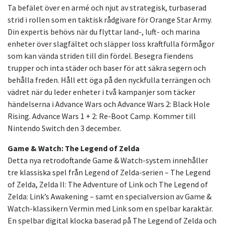
Ta befälet över en armé och njut av strategisk, turbaserad
strid i rollen som en taktisk rådgivare för Orange Star Army.
Din expertis behövs när du flyttar land-, luft- och marina
enheter över slagfältet och släpper loss kraftfulla förmågor
som kan vända striden till din fördel. Besegra fiendens
trupper och inta städer och baser för att säkra segern och
behålla freden. Håll ett öga på den nyckfulla terrängen och
vädret när du leder enheter i två kampanjer som täcker
händelserna i Advance Wars och Advance Wars 2: Black Hole
Rising. Advance Wars 1 + 2: Re-Boot Camp. Kommer till
Nintendo Switch den 3 december.
Game & Watch: The Legend of Zelda
Detta nya retrodoftande Game & Watch-system innehåller
tre klassiska spel från Legend of Zelda-serien – The Legend
of Zelda, Zelda II: The Adventure of Link och The Legend of
Zelda: Link’s Awakening – samt en specialversion av Game &
Watch-klassikern Vermin med Link som en spelbar karaktär.
En spelbar digital klocka baserad på The Legend of Zelda och