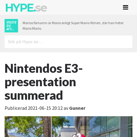
HYPE.
se
VISSTE
Marios förnamn är Mario enligt Super Mario-filmen, där han heter
DU
Mario Mario.
ATT...
Nintendos E3-
presentation
summerad
Publicerad
2021-06-15 20:12
av
Gunner