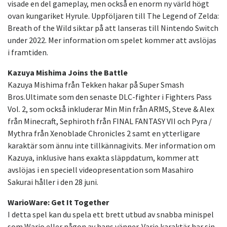
visade en del gameplay, men också en enorm ny värld högt
ovan kungariket Hyrule. Uppföljaren till The Legend of Zelda:
Breath of the Wild siktar på att lanseras till Nintendo Switch
under 2022. Mer information om spelet kommer att avslöjas
i framtiden.
Kazuya Mishima Joins the Battle
Kazuya Mishima från Tekken hakar på Super Smash
Bros.Ultimate som den senaste DLC-fighter i Fighters Pass
Vol. 2, som också inkluderar Min Min från ARMS, Steve & Alex
från Minecraft, Sephiroth från FINAL FANTASY VII och Pyra /
Mythra från Xenoblade Chronicles 2 samt en ytterligare
karaktär som ännu inte tillkännagivits. Mer information om
Kazuya, inklusive hans exakta släppdatum, kommer att
avslöjas i en speciell videopresentation som Masahiro
Sakurai håller i den 28 juni.
WarioWare: Get It Together
I detta spel kan du spela ett brett utbud av snabba minispel
som Wario eller någon av hans vänner. Varje karaktär har sin