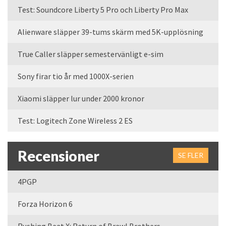
Test: Soundcore Liberty 5 Pro och Liberty Pro Max
Alienware släpper 39-tums skärm med 5K-upplösning
True Caller släpper semestervänligt e-sim
Sony firar tio år med 1000X-serien
Xiaomi släpper lur under 2000 kronor
Test: Logitech Zone Wireless 2 ES
Recensioner
SE FLER
4PGP
Forza Horizon 6
Rushing Beat X: Return of Brawl Brothers