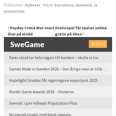
Publicerat i
Nyheter
Märkt
barcelona
,
danmark
,
io
interactive
Inläggsnavigering
Payday Crime War snart
Gratisspel får spelas online
åter på mobil
gratis på Xbox
SweGame
SE FLER
Fares skrattar hela vägen till banken – skulle vi tro
Games Made in Sweden 2026 – Den årliga rean är tillbaka
Hazelight Studios får regeringens exportpris 2025
Nordic Game Awards 2026 – Vinnarna
Svenskt i juni månads Playstation Plus
Ny svensk studio med känd raggare