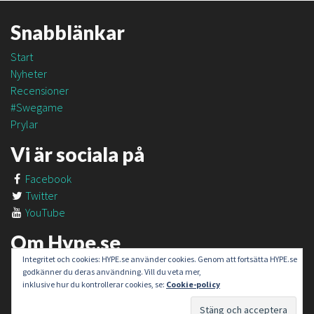
Snabblänkar
Start
Nyheter
Recensioner
#Swegame
Prylar
Vi är sociala på
Facebook
Twitter
YouTube
Om Hype.se
Integritet och cookies: HYPE.se använder cookies. Genom att fortsätta HYPE.se
Om oss
godkänner du deras användning. Vill du veta mer,
Om #SweGame
inklusive hur du kontrollerar cookies, se:
Cookie-policy
Kontakt