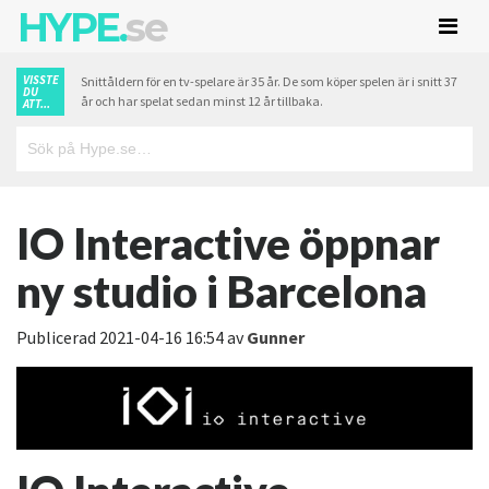
HYPE.
se
VISSTE
Snittåldern för en tv-spelare är 35 år. De som köper spelen är i snitt 37
DU
år och har spelat sedan minst 12 år tillbaka.
ATT...
IO Interactive öppnar
ny studio i Barcelona
Publicerad
2021-04-16 16:54
av
Gunner