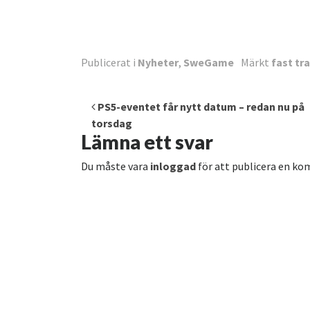
Publicerat i
Nyheter
,
SweGame
Märkt
fast tr
Inläggsnavigering
PS5-eventet får nytt datum – redan nu på
torsdag
Lämna ett svar
Du måste vara
inloggad
för att publicera en k