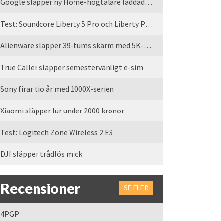
Google släpper ny Home-högtalare laddad med Gemini
Test: Soundcore Liberty 5 Pro och Liberty Pro Max
Alienware släpper 39-tums skärm med 5K-upplösning
True Caller släpper semestervänligt e-sim
Sony firar tio år med 1000X-serien
Xiaomi släpper lur under 2000 kronor
Test: Logitech Zone Wireless 2 ES
DJI släpper trådlös mick
Recensioner
SE FLER
4PGP