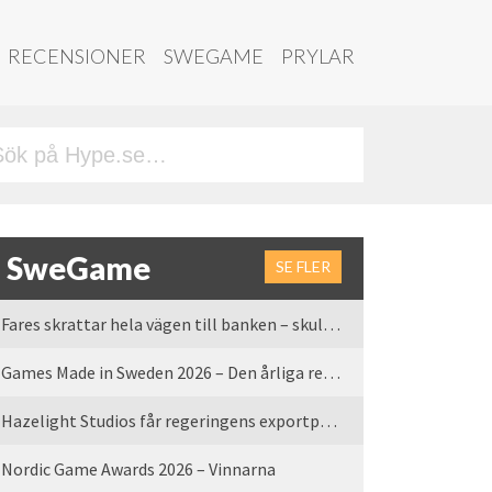
RECENSIONER
SWEGAME
PRYLAR
SweGame
SE FLER
Fares skrattar hela vägen till banken – skulle vi tro
Games Made in Sweden 2026 – Den årliga rean är tillbaka
Hazelight Studios får regeringens exportpris 2025
Nordic Game Awards 2026 – Vinnarna