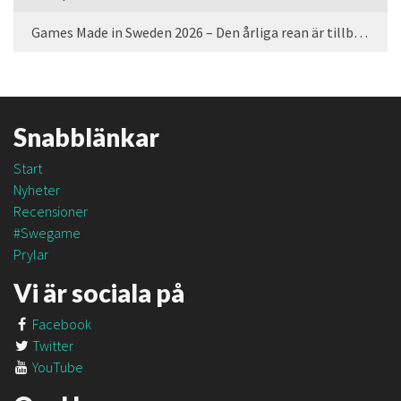
Games Made in Sweden 2026 – Den årliga rean är tillbaka
Snabblänkar
Start
Nyheter
Recensioner
#Swegame
Prylar
Vi är sociala på
Facebook
Twitter
YouTube