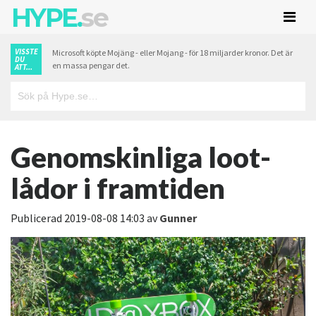
HYPE.
se
VISSTE
Microsoft köpte Mojäng - eller Mojang - för 18 miljarder kronor. Det är
DU
en massa pengar det.
ATT...
Genomskinliga loot-
lådor i framtiden
Publicerad
2019-08-08 14:03
av
Gunner