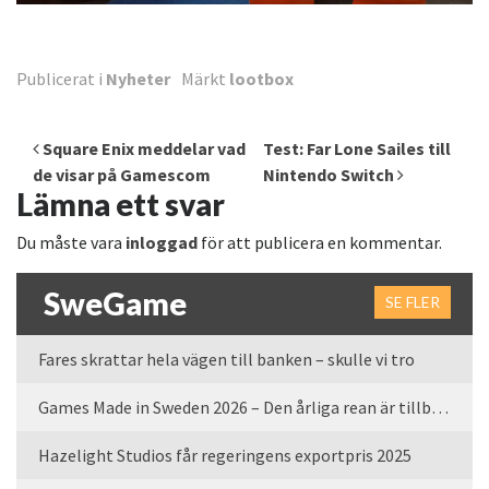
Publicerat i
Nyheter
Märkt
lootbox
Inläggsnavigering
Square Enix meddelar vad
Test: Far Lone Sailes till
de visar på Gamescom
Nintendo Switch
Lämna ett svar
Du måste vara
inloggad
för att publicera en kommentar.
SweGame
SE FLER
Fares skrattar hela vägen till banken – skulle vi tro
Games Made in Sweden 2026 – Den årliga rean är tillbaka
Hazelight Studios får regeringens exportpris 2025