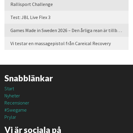
Rallisport Challenge
Test: JBL Live Flex 3
Games Made in Sweden 2026 – Den årliga rean är tillbaka
Vi testar en massagepistol från Careical Recovery
Snabblänkar
Start
Nyheter
Recensioner
#Swegame
Prylar
Vi är sociala på