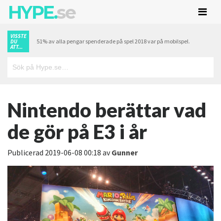
HYPE.
se
VISSTE
51% av alla pengar spenderade på spel 2018 var på mobilspel.
DU
ATT...
Nintendo berättar vad
de gör på E3 i år
Publicerad
2019-06-08 00:18
av
Gunner