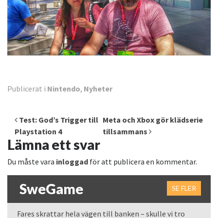
Publicerat i
Nintendo
,
Nyheter
Inläggsnavigering
Test: God’s Trigger till
Meta och Xbox gör klädserie
Playstation 4
tillsammans
Lämna ett svar
Du måste vara
inloggad
för att publicera en kommentar.
SweGame
SE FLER
Fares skrattar hela vägen till banken – skulle vi tro