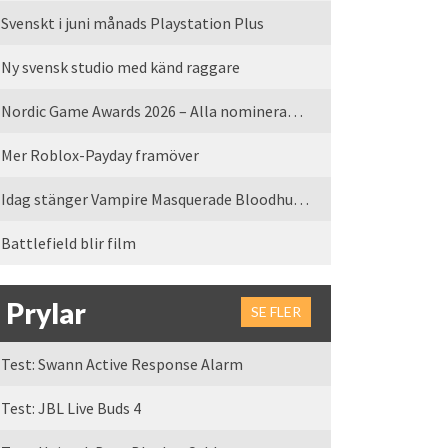
Svenskt i juni månads Playstation Plus
Ny svensk studio med känd raggare
Nordic Game Awards 2026 – Alla nominerade spel
Mer Roblox-Payday framöver
Idag stänger Vampire Masquerade Bloodhunt servrarna
Battlefield blir film
Prylar
SE FLER
Test: Swann Active Response Alarm
Test: JBL Live Buds 4