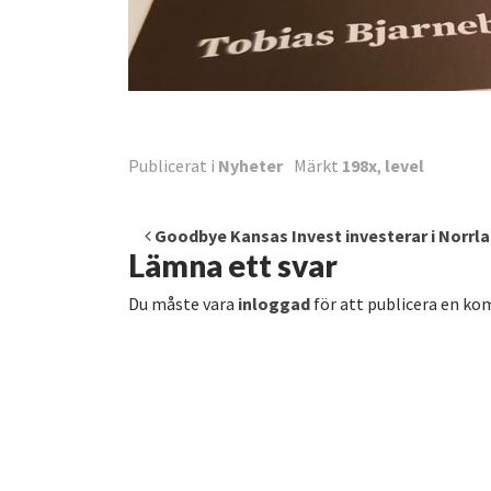
Publicerat i
Nyheter
Märkt
198x
,
level
Inläggsnavigering
Goodbye Kansas Invest investerar i Norrl
Lämna ett svar
Du måste vara
inloggad
för att publicera en k