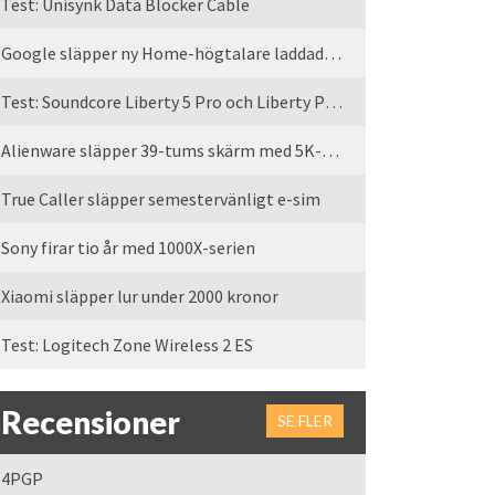
Test: Unisynk Data Blocker Cable
Google släpper ny Home-högtalare laddad med Gemini
Test: Soundcore Liberty 5 Pro och Liberty Pro Max
Alienware släpper 39-tums skärm med 5K-upplösning
True Caller släpper semestervänligt e-sim
Sony firar tio år med 1000X-serien
Xiaomi släpper lur under 2000 kronor
Test: Logitech Zone Wireless 2 ES
Recensioner
SE FLER
4PGP