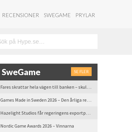
RECENSIONER
SWEGAME
PRYLAR
SweGame
SE FLER
Fares skrattar hela vägen till banken – skulle vi tro
Games Made in Sweden 2026 – Den årliga rean är tillbaka
Hazelight Studios får regeringens exportpris 2025
Nordic Game Awards 2026 – Vinnarna