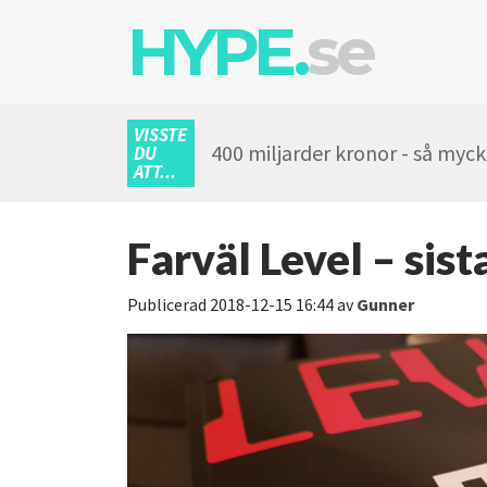
HYPE.
se
VISSTE
400 miljarder kronor - så myc
DU
ATT...
Farväl Level – sis
Publicerad
2018-12-15 16:44
av
Gunner