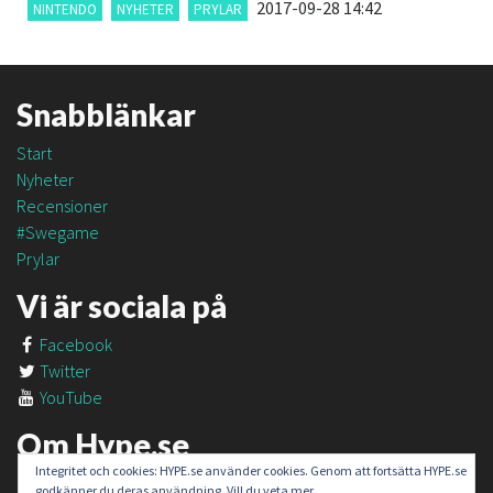
2017-09-28 14:42
NINTENDO
NYHETER
PRYLAR
Snabblänkar
Start
Nyheter
Recensioner
#Swegame
Prylar
Vi är sociala på
Facebook
Twitter
YouTube
Om Hype.se
Integritet och cookies: HYPE.se använder cookies. Genom att fortsätta HYPE.se
Om oss
godkänner du deras användning. Vill du veta mer,