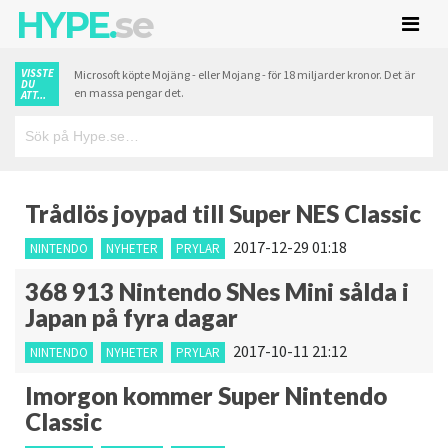
HYPE.
se
VISSTE
Microsoft köpte Mojäng - eller Mojang - för 18 miljarder kronor. Det är
DU
en massa pengar det.
ATT...
Trådlös joypad till Super NES Classic
2017-12-29 01:18
NINTENDO
NYHETER
PRYLAR
368 913 Nintendo SNes Mini sålda i
Japan på fyra dagar
2017-10-11 21:12
NINTENDO
NYHETER
PRYLAR
Imorgon kommer Super Nintendo
Classic