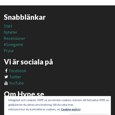
Snabblänkar
Start
Nyheter
Recensioner
#Swegame
Prylar
Vi är sociala på
Facebook
Twitter
YouTube
Om Hype.se
Integritet och cookies: HYPE.se använder cookies. Genom att fortsätta HYPE.se
Om oss
godkänner du deras användning. Vill du veta mer,
Om #SweGame
inklusive hur du kontrollerar cookies, se:
Cookie-policy