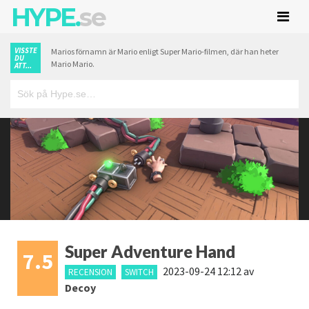
HYPE.
se
VISSTE
Marios förnamn är Mario enligt Super Mario-filmen, där han heter
DU
Mario Mario.
ATT...
Super Adventure Hand
7.5
2023-09-24 12:12
av
RECENSION
SWITCH
Decoy