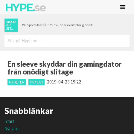
HYPE.
se
VISSTE
Wii Sports har sålt 75 miljoner exemplar globalt!
DU
ATT...
En sleeve skyddar din gamingdator
från onödigt slitage
2019-04-23 19:22
NYHETER
PRYLAR
Snabblänkar
Start
Nyheter