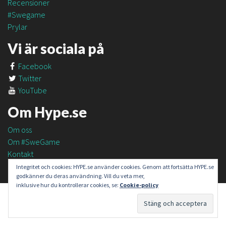
Recensioner
#Swegame
Prylar
Vi är sociala på
Facebook
Twitter
YouTube
Om Hype.se
Om oss
Om #SweGame
Kontakt
Integritet och cookies: HYPE.se använder cookies. Genom att fortsätta HYPE.se
godkänner du deras användning. Vill du veta mer,
inklusive hur du kontrollerar cookies, se:
Cookie-policy