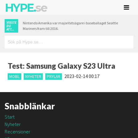
HYPE.
se
VISSTE
Nintendo Amerika var majoritetsägare i baseballaget Seattle
DU
Mariners fram till 2016.
ATT...
Test: Samsung Galaxy S23 Ultra
2023-02-14 00:17
MOBIL
NYHETER
PRYLAR
Snabblänkar
Start
Nyheter
Recensioner