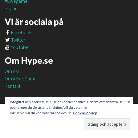
#Swegame
Prylar
Vi är sociala på
Facebook
Twitter
YouTube
Om Hype.se
Om oss
Om #SweGame
Kontakt
Integritet och cookies: HYPE.se använder cookies. Genom att fortsätta HYPE.se
godkänner du deras användning. Vill du veta mer,
inklusive hur du kontrollerar cookies, se:
Cookie-policy