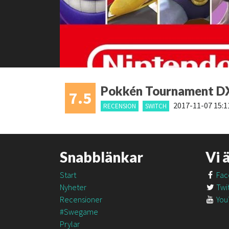
Pokkén Tournament D
7.5
2017-11-07 15:1
RECENSION
SWITCH
Snabblänkar
Vi 
Start
Fac
Nyheter
Twit
Recensioner
You
#Swegame
Prylar