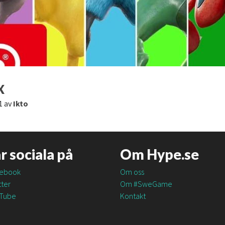
X
1
av
Ikto
är sociala på
Om Hype.se
ebook
Om oss
ter
Om #SweGame
Tube
Kontakt