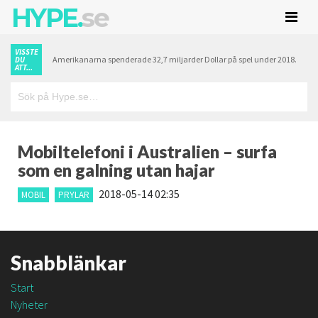
HYPE.
se
VISSTE
Amerikanarna spenderade 32,7 miljarder Dollar på spel under 2018.
DU
ATT...
Mobiltelefoni i Australien – surfa
som en galning utan hajar
2018-05-14 02:35
MOBIL
PRYLAR
Snabblänkar
Start
Nyheter