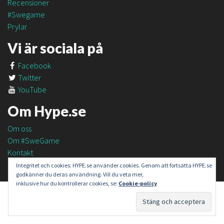
Recensioner
#Swegame
Prylar
Vi är sociala på
Facebook
Twitter
YouTube
Om Hype.se
Om oss
Om #SweGame
Kontakt
Integritet och cookies: HYPE.se använder cookies. Genom att fortsätta HYPE.se
godkänner du deras användning. Vill du veta mer,
inklusive hur du kontrollerar cookies, se:
Cookie-policy