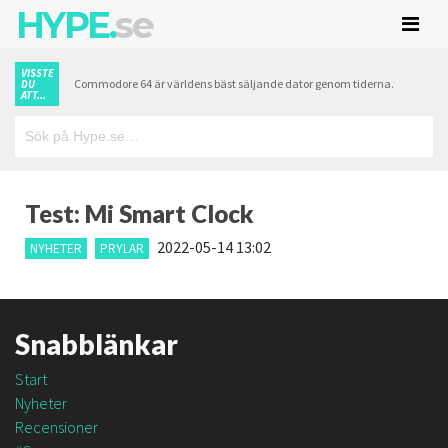
HYPE.
se
VISSTE
Commodore 64 är världens bäst säljande dator genom tiderna.
DU
ATT...
Test: Mi Smart Clock
2022-05-14 13:02
NYHETER
PRYLAR
Snabblänkar
Start
Nyheter
Recensioner