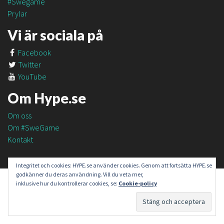
#Swegame
Prylar
Vi är sociala på
Facebook
Twitter
YouTube
Om Hype.se
Om oss
Om #SweGame
Kontakt
Integritet och cookies: HYPE.se använder cookies. Genom att fortsätta HYPE.se
godkänner du deras användning. Vill du veta mer,
inklusive hur du kontrollerar cookies, se:
Cookie-policy