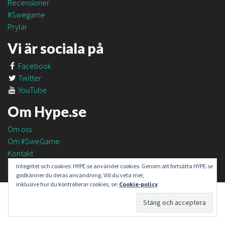
Recensioner
#Swegame
Prylar
Vi är sociala på
Facebook
Twitter
YouTube
Om Hype.se
Om oss
Om #SweGame
Kontakt
Integritet och cookies: HYPE.se använder cookies. Genom att fortsätta HYPE.se
godkänner du deras användning. Vill du veta mer,
inklusive hur du kontrollerar cookies, se:
Cookie-policy