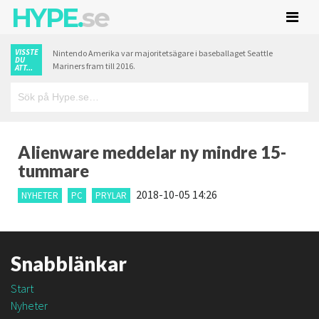
HYPE.
se
VISSTE
Nintendo Amerika var majoritetsägare i baseballaget Seattle
DU
Mariners fram till 2016.
ATT...
Alienware meddelar ny mindre 15-
tummare
2018-10-05 14:26
NYHETER
PC
PRYLAR
Snabblänkar
Start
Nyheter