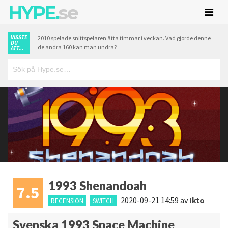
HYPE.
se
VISSTE
2010 spelade snittspelaren åtta timmar i veckan. Vad gjorde denne
DU
de andra 160 kan man undra?
ATT...
1993 Shenandoah
7.5
2020-09-21 14:59
av
Ikto
RECENSION
SWITCH
Svenska 1993 Space Machine