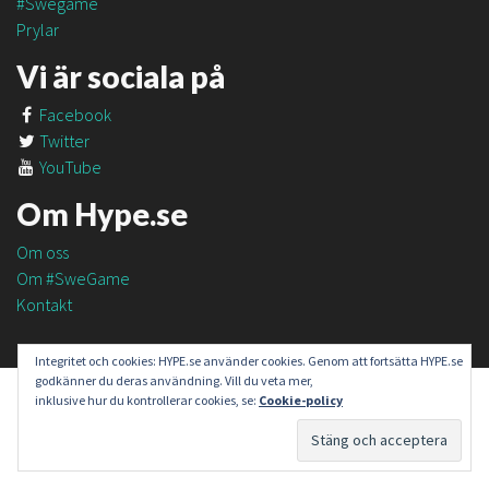
#Swegame
Prylar
Vi är sociala på
Facebook
Twitter
YouTube
Om Hype.se
Om oss
Om #SweGame
Kontakt
Integritet och cookies: HYPE.se använder cookies. Genom att fortsätta HYPE.se
godkänner du deras användning. Vill du veta mer,
inklusive hur du kontrollerar cookies, se:
Cookie-policy