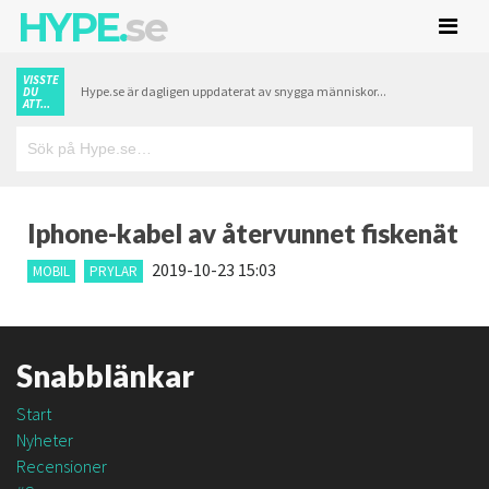
HYPE.
se
VISSTE
Hype.se är dagligen uppdaterat av snygga människor...
DU
ATT...
Iphone-kabel av återvunnet fiskenät
2019-10-23 15:03
MOBIL
PRYLAR
Snabblänkar
Start
Nyheter
Recensioner