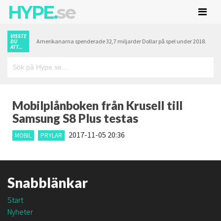
HYPE.
se
VISSTE
Amerikanarna spenderade 32,7 miljarder Dollar på spel under 2018.
DU
ATT...
Mobilplånboken från Krusell till
Samsung S8 Plus testas
2017-11-05 20:36
MOBIL
PRYLAR
Snabblänkar
Start
Nyheter