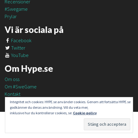
Recensioner
#Swegame
Prylar
Vi är sociala på
Facebook
Twitter
YouTube
Om Hype.se
Om oss
Om #SweGame
Kontakt
Integritet och cookies: HYPE.se använder cookies. Genom att fortsätta HYPE.se
godkänner du deras användning. Vill du veta mer,
inklusive hur du kontrollerar cookies, se:
Cookie-policy