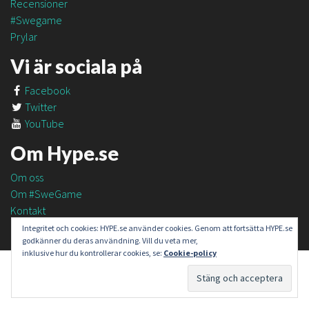
Recensioner
#Swegame
Prylar
Vi är sociala på
Facebook
Twitter
YouTube
Om Hype.se
Om oss
Om #SweGame
Kontakt
Integritet och cookies: HYPE.se använder cookies. Genom att fortsätta HYPE.se
godkänner du deras användning. Vill du veta mer,
inklusive hur du kontrollerar cookies, se:
Cookie-policy