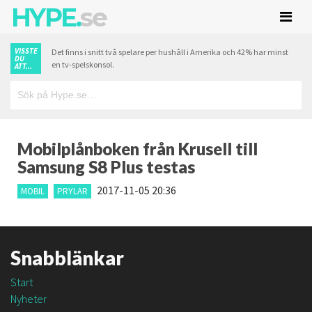
HYPE.
se
VISSTE
Det finns i snitt två spelare per hushåll i Amerika och 42% har minst
DU
en tv-spelskonsol.
ATT...
Mobilplånboken från Krusell till
Samsung S8 Plus testas
2017-11-05 20:36
MOBIL
PRYLAR
Snabblänkar
Start
Nyheter