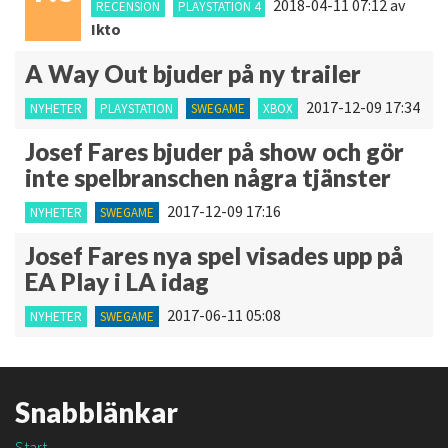
2018-04-11 07:12
av
RECENSION
PLAYSTATION 4
Ikto
A Way Out bjuder på ny trailer
2017-12-09 17:34
NYHETER
PLAYSTATION
SWEGAME
XBOX
Josef Fares bjuder på show och gör
inte spelbranschen några tjänster
2017-12-09 17:16
NYHETER
SWEGAME
Josef Fares nya spel visades upp på
EA Play i LA idag
2017-06-11 05:08
NYHETER
SWEGAME
Snabblänkar
Start