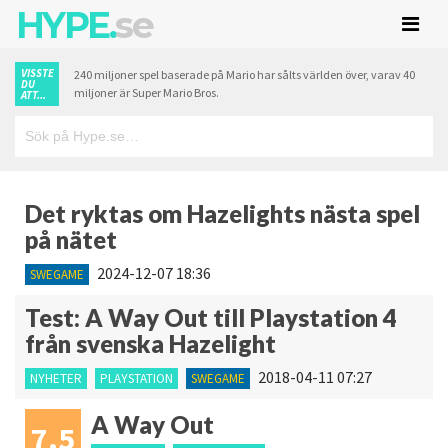
HYPE.
se
VISSTE
240 miljoner spel baserade på Mario har sålts världen över, varav 40
DU
miljoner är Super Mario Bros.
ATT...
Det ryktas om Hazelights nästa spel
på nätet
2024-12-07 18:36
SWEGAME
Test: A Way Out till Playstation 4
från svenska Hazelight
2018-04-11 07:27
NYHETER
PLAYSTATION
SWEGAME
A Way Out
7.5