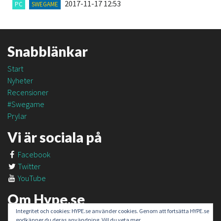
2017-11-17 12:53
PC
SWEGAME
Snabblänkar
Start
Nyheter
Recensioner
#Swegame
Prylar
Vi är sociala på
Facebook
Twitter
YouTube
Om Hype.se
Integritet och cookies: HYPE.se använder cookies. Genom att fortsätta HYPE.se
Om oss
godkänner du deras användning. Vill du veta mer,