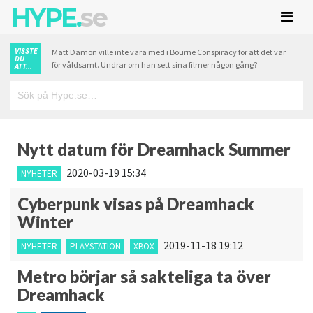
HYPE.
se
VISSTE
Matt Damon ville inte vara med i Bourne Conspiracy för att det var
DU
för våldsamt. Undrar om han sett sina filmer någon gång?
ATT...
Nytt datum för Dreamhack Summer
2020-03-19 15:34
NYHETER
Cyberpunk visas på Dreamhack
Winter
2019-11-18 19:12
NYHETER
PLAYSTATION
XBOX
Metro börjar så sakteliga ta över
Dreamhack