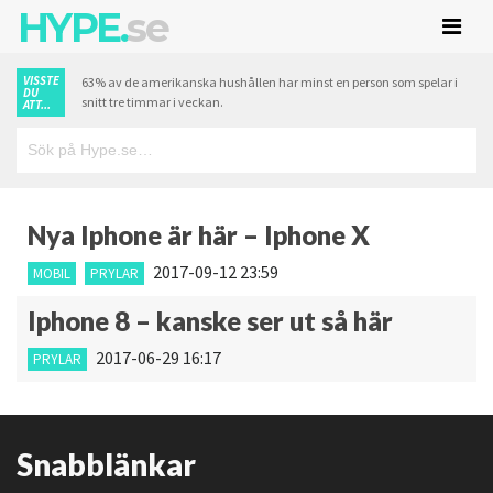
HYPE.
se
VISSTE
63% av de amerikanska hushållen har minst en person som spelar i
DU
snitt tre timmar i veckan.
ATT...
Nya Iphone är här – Iphone X
2017-09-12 23:59
MOBIL
PRYLAR
Iphone 8 – kanske ser ut så här
2017-06-29 16:17
PRYLAR
Snabblänkar