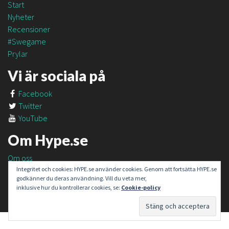
Start
Nyheter
Recensioner
#Swegame
Prylar
Vi är sociala på
Facebook
Twitter
YouTube
Om Hype.se
Om oss
Om #SweGame
Integritet och cookies: HYPE.se använder cookies. Genom att fortsätta HYPE.se
godkänner du deras användning. Vill du veta mer,
Kontakt
inklusive hur du kontrollerar cookies, se:
Cookie-policy