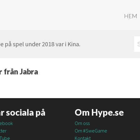
HEM
 på spel under 2018 var i Kina.
 från Jabra
är sociala på
Om Hype.se
ebook
Om oss
ter
Om #SweGame
Tube
Kontakt