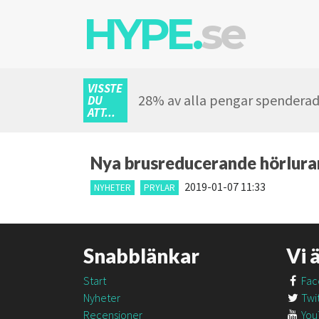
HYPE.
se
VISSTE
28% av alla pengar spenderade
DU
ATT...
Nya brusreducerande hörlurar
2019-01-07 11:33
NYHETER
PRYLAR
Snabblänkar
Vi 
Start
Fac
Nyheter
Twit
Recensioner
You