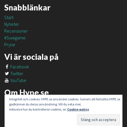
Snabblänkar
Start
Nyheter
Recensioner
#Swegame
Prylar
Vi är sociala på
Facebook
Twitter
YouTube
Om Hype.se
Integritet och cookies: HYPE.se använder cookies. Genom att fortsätta HYPE.se
Om oss
godkänner du deras användning. Vill du veta mer,
Om #SweGame
inklusive hur du kontrollerar cookies, se:
Cookie-policy
Kontakt