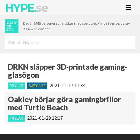
HYPE.
se
VISSTE
Det är 8445 personer som jobbar med spelutveckling i Sverige, varav
DU
23,4% är kvinnor.
ATT...
DRKN släpper 3D-printade gaming-
glasögon
2021-12-17 11:34
PRYLAR
SWEGAME
Oakley börjar göra gamingbrillor
med Turtle Beach
2021-01-29 12:17
PRYLAR