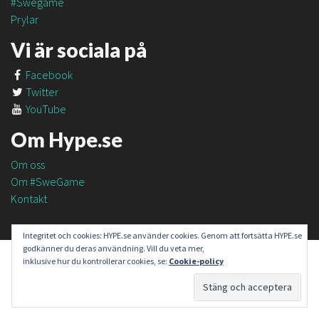
#Swegame
Prylar
Vi är sociala på
Facebook
Twitter
YouTube
Om Hype.se
Om oss
Om #SweGame
Kontakt
Integritet och cookies: HYPE.se använder cookies. Genom att fortsätta HYPE.se
godkänner du deras användning. Vill du veta mer,
inklusive hur du kontrollerar cookies, se:
Cookie-policy