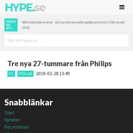
HYPE.
se
VISSTE
400 miljarder kronor - så mycket omsatte spelbranschen i USA under
DU
2018.
ATT...
Tre nya 27-tummare från Philips
2018-02-28 13:49
PC
PRYLAR
Snabblänkar
Start
Nyheter
Recensioner