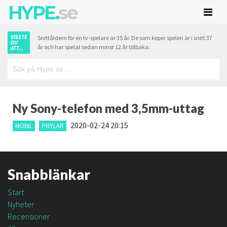
HYPE.
se
VISSTE
Snittåldern för en tv-spelare är 35 år. De som köper spelen är i snitt 37
DU
år och har spelat sedan minst 12 år tillbaka.
ATT...
Ny Sony-telefon med 3,5mm-uttag
2020-02-24 20:15
MOBIL
PRYLAR
Snabblänkar
Start
Nyheter
Recensioner