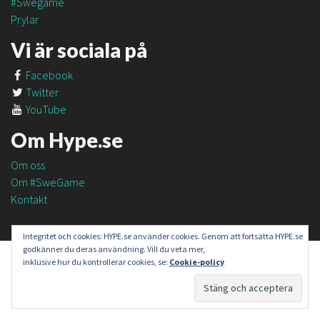
#Swegame
Prylar
Vi är sociala på
Facebook
Twitter
YouTube
Om Hype.se
Om oss
Om #SweGame
Kontakt
Integritet och cookies: HYPE.se använder cookies. Genom att fortsätta HYPE.se
godkänner du deras användning. Vill du veta mer,
inklusive hur du kontrollerar cookies, se:
Cookie-policy