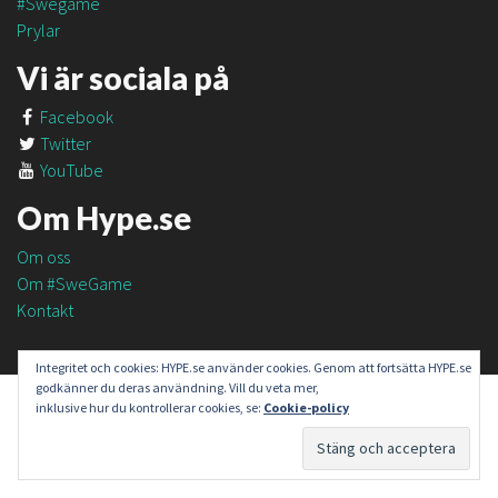
#Swegame
Prylar
Vi är sociala på
Facebook
Twitter
YouTube
Om Hype.se
Om oss
Om #SweGame
Kontakt
Integritet och cookies: HYPE.se använder cookies. Genom att fortsätta HYPE.se
godkänner du deras användning. Vill du veta mer,
inklusive hur du kontrollerar cookies, se:
Cookie-policy