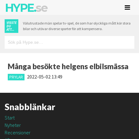
HYPE.
se
VISSTE
Välutrustade män spelar tv-spel, de som har olyckliga mått kör stora
DU
bilar och utövar diverse sporter för att kompensera.
ATT...
Många besökte helgens elbilsmässa
2022-05-02 13:49
PRYLAR
Snabblänkar
Start
Nyheter
Recensioner