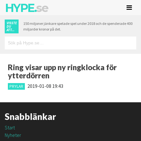
HYPE.
se
VISSTE
150 miljoner jänkare spelade spel under 2018 och de spenderade 400
DU
miljarder kronor på det.
ATT...
Ring visar upp ny ringklocka för
ytterdörren
2019-01-08 19:43
PRYLAR
Snabblänkar
Start
Nyheter