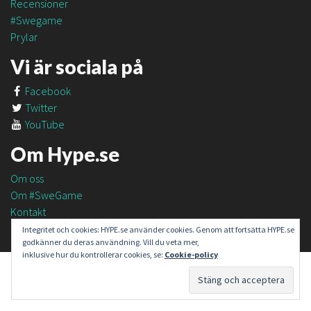
Recensioner
#Swegame
Prylar
Vi är sociala på
Facebook
Twitter
YouTube
Om Hype.se
Om oss
Om #SweGame
Kontakt
Integritet och cookies: HYPE.se använder cookies. Genom att fortsätta HYPE.se
godkänner du deras användning. Vill du veta mer,
inklusive hur du kontrollerar cookies, se:
Cookie-policy