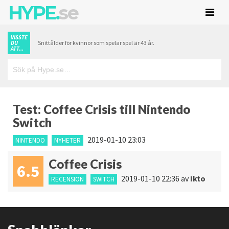
HYPE.
se
VISSTE
Snittålder för kvinnor som spelar spel är 43 år.
DU
ATT...
Test: Coffee Crisis till Nintendo
Switch
2019-01-10 23:03
NINTENDO
NYHETER
Coffee Crisis
6.5
2019-01-10 22:36
av
Ikto
RECENSION
SWITCH