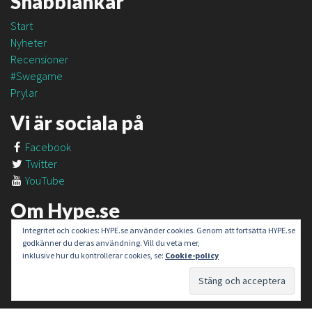
Snabblänkar
Start
Nyheter
Recensioner
#Swegame
Prylar
Vi är sociala på
Facebook
Twitter
YouTube
Om Hype.se
Integritet och cookies: HYPE.se använder cookies. Genom att fortsätta HYPE.se
Om oss
godkänner du deras användning. Vill du veta mer,
Om #SweGame
inklusive hur du kontrollerar cookies, se:
Cookie-policy
Kontakt