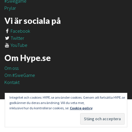
#Swegame
Prylar
Vi är sociala på
Facebook
Twitter
YouTube
Om Hype.se
Om oss
Om #SweGame
Kontakt
Integritet och cookies: HYPE.se använder cookies. Genom att fortsätta HYPE.se
godkänner du deras användning. Vill du veta mer,
inklusive hur du kontrollerar cookies, se:
Cookie-policy