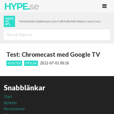
HYPE.
se
VISSTE
Tomb Raider-hjältinnan Lara Croft hette från början Laura Cruz.
DU
ATT...
Test: Chromecast med Google TV
2022-07-01 00:16
NYHETER
PRYLAR
Snabblänkar
Start
Nyheter
Recensioner