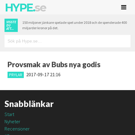
HYPE.
se
VISSTE
150 miljoner jänkare spelade spel under 2018 och de spenderade 400
DU
miljarder kronor på det.
ATT...
Provsmak av Bubs nya godis
2017-09-17 21:16
PRYLAR
Snabblänkar
Start
Nyheter
Recensioner