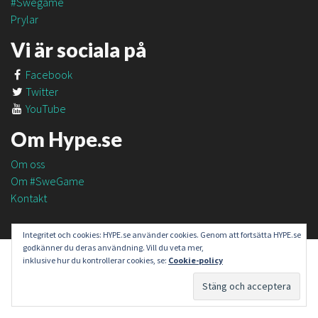
#Swegame
Prylar
Vi är sociala på
Facebook
Twitter
YouTube
Om Hype.se
Om oss
Om #SweGame
Kontakt
Integritet och cookies: HYPE.se använder cookies. Genom att fortsätta HYPE.se
godkänner du deras användning. Vill du veta mer,
inklusive hur du kontrollerar cookies, se:
Cookie-policy