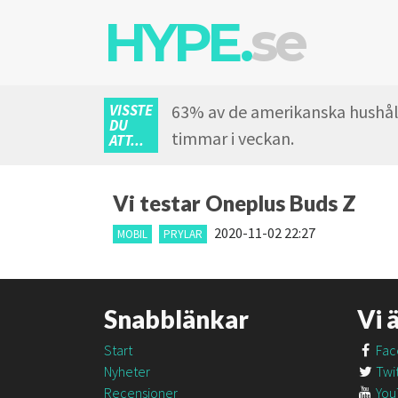
HYPE.
se
VISSTE
63% av de amerikanska hushåll
DU
timmar i veckan.
ATT...
Vi testar Oneplus Buds Z
2020-11-02 22:27
MOBIL
PRYLAR
Snabblänkar
Vi 
Start
Fac
Nyheter
Twit
Recensioner
You