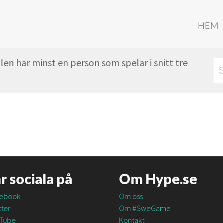
HEM
en har minst en person som spelar i snitt tre
är sociala på
Om Hype.se
ebook
Om oss
ter
Om #SweGame
Tube
Kontakt