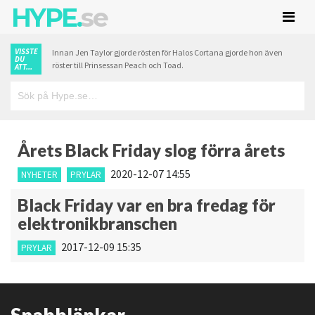
HYPE.
se
VISSTE
Innan Jen Taylor gjorde rösten för Halos Cortana gjorde hon även
DU
röster till Prinsessan Peach och Toad.
ATT...
Årets Black Friday slog förra årets
2020-12-07 14:55
NYHETER
PRYLAR
Black Friday var en bra fredag för
elektronikbranschen
2017-12-09 15:35
PRYLAR