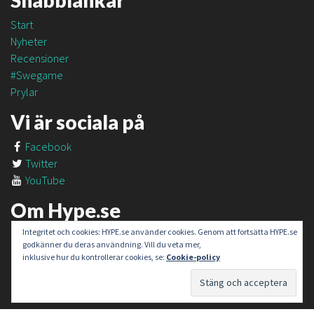
Snabblänkar
Start
Nyheter
Recensioner
#Swegame
Prylar
Vi är sociala på
Facebook
Twitter
YouTube
Om Hype.se
Integritet och cookies: HYPE.se använder cookies. Genom att fortsätta HYPE.se
Om oss
godkänner du deras användning. Vill du veta mer,
Om #SweGame
inklusive hur du kontrollerar cookies, se:
Cookie-policy
Kontakt