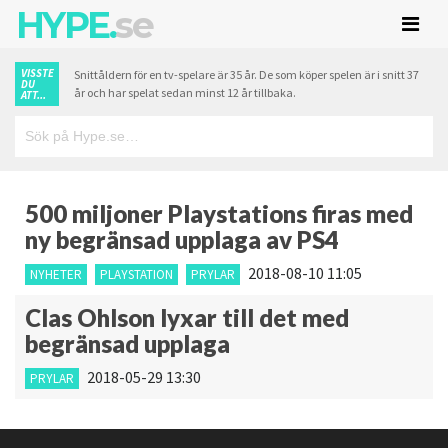
HYPE.
se
VISSTE
Snittåldern för en tv-spelare är 35 år. De som köper spelen är i snitt 37
DU
år och har spelat sedan minst 12 år tillbaka.
ATT...
500 miljoner Playstations firas med
ny begränsad upplaga av PS4
2018-08-10 11:05
NYHETER
PLAYSTATION
PRYLAR
Clas Ohlson lyxar till det med
begränsad upplaga
2018-05-29 13:30
PRYLAR