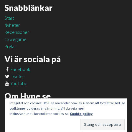
Snabblänkar
Start
Nyheter
Recensioner
#Swegame
Prylar
Vi är sociala på
Facebook
Twitter
YouTube
Om Hype.se
Integritet och cookies: HYPE.se använder cookies. Genom att fortsätta HYPE.se
Om oss
godkänner du deras användning. Vill du veta mer,
Om #SweGame
inklusive hur du kontrollerar cookies, se:
Cookie-policy
Kontakt