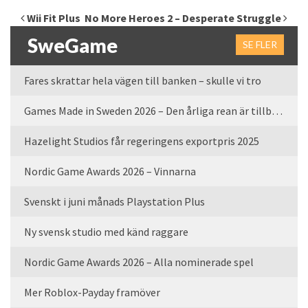
Inläggsnavigering
Wii Fit Plus
No More Heroes 2 – Desperate Struggle
SweGame
SE FLER
Fares skrattar hela vägen till banken – skulle vi tro
Games Made in Sweden 2026 – Den årliga rean är tillbaka
Hazelight Studios får regeringens exportpris 2025
Nordic Game Awards 2026 – Vinnarna
Svenskt i juni månads Playstation Plus
Ny svensk studio med känd raggare
Nordic Game Awards 2026 – Alla nominerade spel
Mer Roblox-Payday framöver