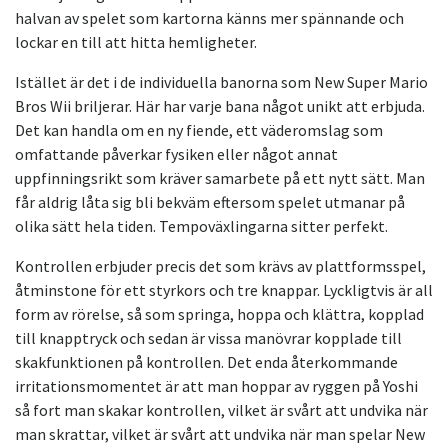
halvan av spelet som kartorna känns mer spännande och
lockar en till att hitta hemligheter.
Istället är det i de individuella banorna som New Super Mario
Bros Wii briljerar. Här har varje bana något unikt att erbjuda.
Det kan handla om en ny fiende, ett väderomslag som
omfattande påverkar fysiken eller något annat
uppfinningsrikt som kräver samarbete på ett nytt sätt. Man
får aldrig låta sig bli bekväm eftersom spelet utmanar på
olika sätt hela tiden. Tempoväxlingarna sitter perfekt.
Kontrollen erbjuder precis det som krävs av plattformsspel,
åtminstone för ett styrkors och tre knappar. Lyckligtvis är all
form av rörelse, så som springa, hoppa och klättra, kopplad
till knapptryck och sedan är vissa manövrar kopplade till
skakfunktionen på kontrollen. Det enda återkommande
irritationsmomentet är att man hoppar av ryggen på Yoshi
så fort man skakar kontrollen, vilket är svårt att undvika när
man skrattar, vilket är svårt att undvika när man spelar New