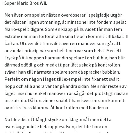
Super Mario Bros Wii.
Men även om spelet nästan överdoserar i spelglädje utgör
det nästan ingen utmaning, åtminstone inte för dem spelat
Mario-spel tidigare. Som en klapp på huvudet får man fem
extraliv när man förlorat alla sina liv och kommit tillbaka till
kartan. Utöver det finns det även en manöver som går att
använda i princip när som helst och var som helst. Med ett
tryck på A-knappen hamnar din spelare i en bubbla, han blir
därmed odödlig och med ett par lätta skak på kontrollen
svävar han till närmsta spelare som då spräcker bubblan.
Perfekt om någon i laget till exempel inte fixar ett svårt
hopp och alla andra väntar på andra sidan. Men när resten av
laget inser hur enkel manövern är så går det plötsligt nästan
inte att dö. Då försvinner snabbt handsvetten som kommit
av att i stress klämma åt kontrollen med händerna.
Nu blev det ett långt stycke om klagomål men detta
överskuggar inte hela upplevelsen, det blir bara en