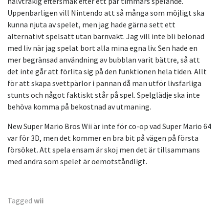
halvtråkig eftersmak efter ett par timmars spelande.
Uppenbarligen vill Nintendo att så många som möjligt ska
kunna njuta av spelet, men jag hade gärna sett ett
alternativt spelsätt utan barnvakt. Jag vill inte bli belönad
med liv när jag spelat bort alla mina egna liv. Sen hade en
mer begränsad användning av bubblan varit bättre, så att
det inte går att förlita sig på den funktionen hela tiden. Allt
för att skapa svettpärlor i pannan då man utför livsfarliga
stunts och något faktiskt står på spel. Spelglädje ska inte
behöva komma på bekostnad av utmaning.
New Super Mario Bros Wii är inte för co-op vad Super Mario 64
var för 3D, men det kommer en bra bit på vägen på första
försöket. Att spela ensam är skoj men det är tillsammans
med andra som spelet är oemotståndligt.
Tagged
wii