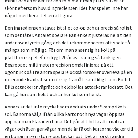
minut och efter det tar den minimalt med plats. Vilket är
skönt eftersom huvudingrediensen i det här spelet inte har
något med berättelsen att göra.
Den ingrediensen stavas istället co-op och är precis så roligt
som det låter. Antalet spelare kan enkelt justeras hela tiden
under äventyrets gång och det rekommenderas att spela så
många som möjligt. För om man anser sig ha koll på
plattformsspel efter drygt 20 år av träning så tänk igen.
Begreppet millimeterprecision omdefinieras på ett
ögonblick då tre andra spelare också försöker överleva på en
roterande kvadrat som rör sig framåt, samtidigt som Bullet
Bills attackerar vågrätt och eldbollar attackerar lodrätt. Det
kan gå hur som helst och är hur kul som helst.
Annars är det inte mycket som ändrats under Svamprikets
sol. Banorna väljs ifrån olika kartor och nya vägar öppnas
upp när man klarar en bana. Det går att hitta alternativa
vägar och även genvägar men de är få och kartorna väcker till
en början ingen större upptäckarlust. Det är först i andra