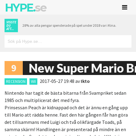
HYPE.
se
VISSTE
28% av alla pengar spenderade på spel under 2018 var i Kina.
DU
ATT...
New Super Mario B
9
2017-05-27 19:48
av
Ikto
RECENSION
WII
Nintendo har tagit de bästa bitarna från Svampriket sedan
1985 och multiplicerat det med fyra.
Prinsessan Peach är kidnappad och det är ännu en gång upp
till Mario att rädda henne. Fast den här gången får han göra
det tillsammans med Luigi och två olikfärgade Toads, på
samma skärm! Handlingen är presenterad på mindre än en