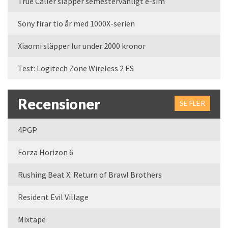
True Caller släpper semestervänligt e-sim
Sony firar tio år med 1000X-serien
Xiaomi släpper lur under 2000 kronor
Test: Logitech Zone Wireless 2 ES
Recensioner
SE FLER
4PGP
Forza Horizon 6
Rushing Beat X: Return of Brawl Brothers
Resident Evil Village
Mixtape