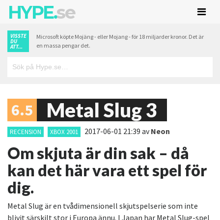
HYPE.
se
VISSTE
Microsoft köpte Mojäng - eller Mojang - för 18 miljarder kronor. Det är
DU
en massa pengar det.
ATT...
Metal Slug 3
6.5
2017-06-01 21:39
av
Neon
RECENSION
XBOX 2001
Om skjuta är din sak – då
kan det här vara ett spel för
dig.
Metal Slug är en tvådimensionell skjutspelserie som inte
blivit särskilt stor i Europa ännu. I Japan har Metal Slug-spel