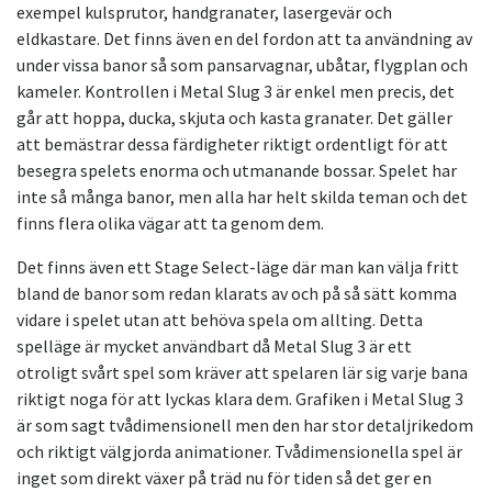
exempel kulsprutor, handgranater, lasergevär och
eldkastare. Det finns även en del fordon att ta användning av
under vissa banor så som pansarvagnar, ubåtar, flygplan och
kameler. Kontrollen i Metal Slug 3 är enkel men precis, det
går att hoppa, ducka, skjuta och kasta granater. Det gäller
att bemästrar dessa färdigheter riktigt ordentligt för att
besegra spelets enorma och utmanande bossar. Spelet har
inte så många banor, men alla har helt skilda teman och det
finns flera olika vägar att ta genom dem.
Det finns även ett Stage Select-läge där man kan välja fritt
bland de banor som redan klarats av och på så sätt komma
vidare i spelet utan att behöva spela om allting. Detta
spelläge är mycket användbart då Metal Slug 3 är ett
otroligt svårt spel som kräver att spelaren lär sig varje bana
riktigt noga för att lyckas klara dem. Grafiken i Metal Slug 3
är som sagt tvådimensionell men den har stor detaljrikedom
och riktigt välgjorda animationer. Tvådimensionella spel är
inget som direkt växer på träd nu för tiden så det ger en