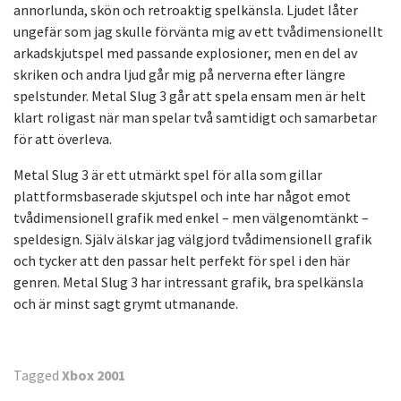
annorlunda, skön och retroaktig spelkänsla. Ljudet låter
ungefär som jag skulle förvänta mig av ett tvådimensionellt
arkadskjutspel med passande explosioner, men en del av
skriken och andra ljud går mig på nerverna efter längre
spelstunder. Metal Slug 3 går att spela ensam men är helt
klart roligast när man spelar två samtidigt och samarbetar
för att överleva.
Metal Slug 3 är ett utmärkt spel för alla som gillar
plattformsbaserade skjutspel och inte har något emot
tvådimensionell grafik med enkel – men välgenomtänkt –
speldesign. Själv älskar jag välgjord tvådimensionell grafik
och tycker att den passar helt perfekt för spel i den här
genren. Metal Slug 3 har intressant grafik, bra spelkänsla
och är minst sagt grymt utmanande.
Tagged
Xbox 2001