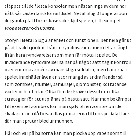
släppts till de flesta konsoler men nästan inga av dem har
nått vår västerländska världsdel. Metal Slug 3 fungerar som
de gamla plattformsbaserade skjutspelen, till exempel
Probotector
och
Contra
.
Storyn i Metal Slug 3 är enkel och funktionell. Det hela går ut
på att rädda jorden ifrån en rymdinvasion, men det är långt
ifrån bara rymdvarelser som man får möta i spelet. De
invaderande rymdvarelserna har på något sätt tagit kontroll
över enorma arméer av mänskliga soldater, men banorna i
spelet innehåller även en stor mängd av andra fiender så
som zombies, mumier, samurajer, sjömonster, köttätande
växter och robotar. Olika fiender kräver dessutom olika
strategier för att utplånas på bästa sätt. När man bekämpar
till exempel zombies kan man själv bli en zombie om de
skadar en och då förvandlas granaterna till en specialattack
där man sprutar blod ur munnen.
Här och var på banorna kan man plocka upp vapen som till