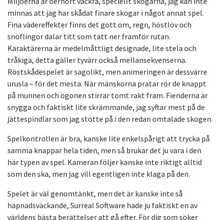
Miljöerna är oerhört vackra, speciellt skogarna, jag kan inte
minnas att jag har skådat finare skogar i något annat spel.
Fina vädereffekter finns det gott om, regn, höstlöv och
snöflingor dalar titt som tätt ner framför rutan.
Karaktärerna är medelmåttligt designade, lite stela och
tråkiga, detta gäller tyvärr också mellansekvenserna.
Röstskådespelet är sagolikt, men animeringen är dessvärre
urusla – för det mesta. När mänskorna pratar rör de knappt
på munnen och ögonen stirrar tomt rakt fram. Fienderna är
snygga och faktiskt lite skrämmande, jag syftar mest på de
jättespindlar som jag stötte på i den redan omtalade skogen.
Spelkontrollen är bra, kanske lite enkelspårigt att trycka på
samma knappar hela tiden, men så brukar det ju vara i den
här typen av spel. Kameran följer kanske inte riktigt alltid
som den ska, men jag vill egentligen inte klaga på den.
Spelet är väl genomtänkt, men det är kanske inte så
häpnadsväckande, Surreal Software hade ju faktiskt en av
världens bästa berättelser att gå efter. För dig som söker