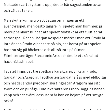
fruktade svarta ryttarna upp, det är här sagostunden avtar
och våldet tar vid.
Man skulle kunna tro att Sagan om ringen är ett
äventyrsspel, men desto längre in i spelet man kommer, ju
mer uppenbart blir det att spelet faktiskt är ett fullfjädrat
actionspel. Redan i början av spelet märker man att Frodo är
inte är den Frodo vi har sett på bio, det beror på att spelet
baserar sig på böckerna och alltså inte på filmen.
Filmlicensen äger Electronic Arts och det är ett så kallat
hack’n’slash-spel.
I spelet finns det tre spelbara karaktärer, vilka är Frodo,
Gandalf och Aragorn. Trollkarlen Gandalf slåss med eldbollar
och hel del andra pyrotekniska tingestar, Aragorn har sitt
svärd och en pilbåge. Huvudkaraktären Frodo Baggins har en
käpp och ett svärd, dessutom är han en hejare på att smyga
också.