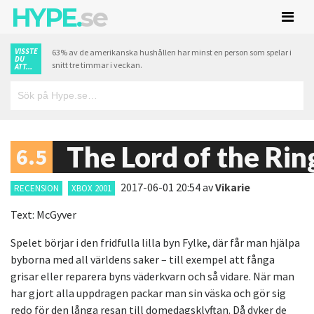
HYPE.
se
VISSTE
63% av de amerikanska hushållen har minst en person som spelar i
DU
snitt tre timmar i veckan.
ATT...
The Lord of the Rin
6.5
2017-06-01 20:54
av
Vikarie
RECENSION
XBOX 2001
Text: McGyver
Spelet börjar i den fridfulla lilla byn Fylke, där får man hjälpa
byborna med all världens saker – till exempel att fånga
grisar eller reparera byns väderkvarn och så vidare. När man
har gjort alla uppdragen packar man sin väska och gör sig
redo för den långa resan till domedagsklyftan. Då dyker de