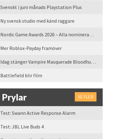
Svenskt i juni månads Playstation Plus
Ny svensk studio med känd raggare
Nordic Game Awards 2026 – Alla nominerade spel
Mer Roblox-Payday framöver
Idag stänger Vampire Masquerade Bloodhunt servrarna
Battlefield blir film
Prylar
SE FLER
Test: Swann Active Response Alarm
Test: JBL Live Buds 4