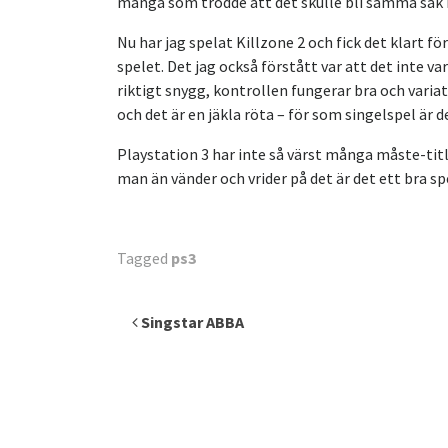
många som trodde att det skulle bli samma sak 
Nu har jag spelat Killzone 2 och fick det klart f
spelet. Det jag också förstått var att det inte va
riktigt snygg, kontrollen fungerar bra och variat
och det är en jäkla röta – för som singelspel är 
Playstation 3 har inte så värst många måste-titla
man än vänder och vrider på det är det ett bra s
Tagged
ps3
Inläggsnavigering
Singstar ABBA