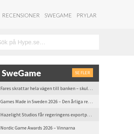
RECENSIONER
SWEGAME
PRYLAR
SweGame
SE FLER
Fares skrattar hela vägen till banken – skulle vi tro
Games Made in Sweden 2026 – Den årliga rean är tillbaka
Hazelight Studios får regeringens exportpris 2025
Nordic Game Awards 2026 – Vinnarna