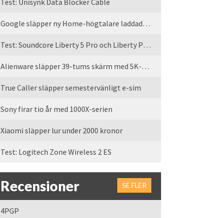
Test: Unisynk Data Blocker Cable
Google släpper ny Home-högtalare laddad med Gemini
Test: Soundcore Liberty 5 Pro och Liberty Pro Max
Alienware släpper 39-tums skärm med 5K-upplösning
True Caller släpper semestervänligt e-sim
Sony firar tio år med 1000X-serien
Xiaomi släpper lur under 2000 kronor
Test: Logitech Zone Wireless 2 ES
Recensioner
SE FLER
4PGP