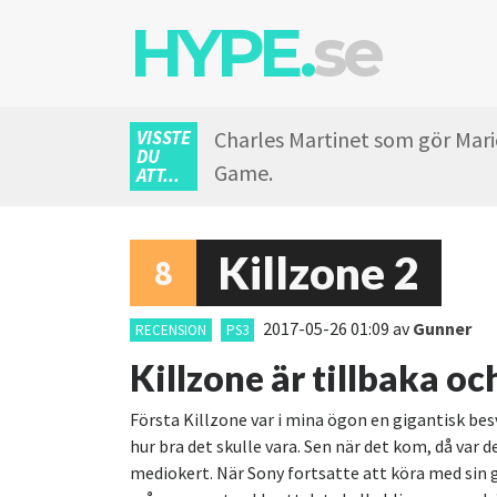
HYPE.
se
VISSTE
Charles Martinet som gör Mario
DU
Game.
ATT...
Killzone 2
8
2017-05-26 01:09
av
Gunner
RECENSION
PS3
Killzone är tillbaka oc
Första Killzone var i mina ögon en gigantisk bes
hur bra det skulle vara. Sen när det kom, då var d
mediokert. När Sony fortsatte att köra med sin 