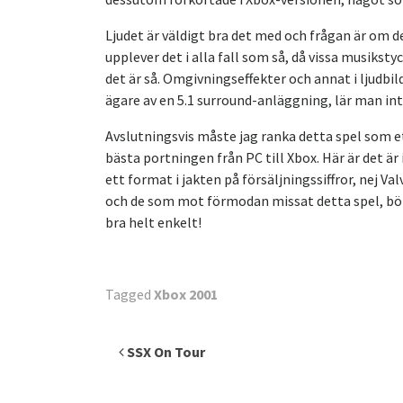
Ljudet är väldigt bra det med och frågan är om det
upplever det i alla fall som så, då vissa musikst
det är så. Omgivningseffekter och annat i ljudbil
ägare av en 5.1 surround-anläggning, lär man int
Avslutningsvis måste jag ranka detta spel som et
bästa portningen från PC till Xbox. Här är det är
ett format i jakten på försäljningssiffror, nej Va
och de som mot förmodan missat detta spel, bör 
bra helt enkelt!
Tagged
Xbox 2001
Inläggsnavigering
SSX On Tour