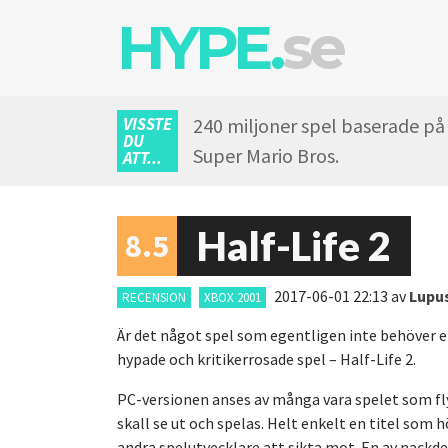
HYPE.
se
VISSTE
240 miljoner spel baserade på 
DU
Super Mario Bros.
ATT...
Half-Life 2
8.5
2017-06-01 22:13
av
Lupu
RECENSION
XBOX 2001
Är det något spel som egentligen inte behöver en
hypade och kritikerrosade spel – Half-Life 2.
PC-versionen anses av många vara spelet som fly
skall se ut och spelas. Helt enkelt en titel som
andra spelutvecklare att sikta mot. En av nackde