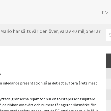
HEM
Mario har sålts världen över, varav 40 miljoner är
s
 inledande presentation så är det ett av förra årets mest
ttade gränserna rejält för hur en förstapersonsskjutare
 höjde ribban avsevärt och numera får agerar riktmärke för
larna med spelet var dock att de PC-spelare som ville följa