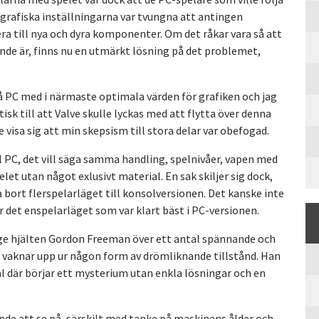
grafiska inställningarna var tvungna att antingen
era till nya och dyra komponenter. Om det råkar vara så att
nde är, finns nu en utmärkt lösning på det problemet,
å PC med i närmaste optimala värden för grafiken och jag
sk till att Valve skulle lyckas med att flytta över denna
e visa sig att min skepsism till stora delar var obefogad.
ll PC, det vill säga samma handling, spelnivåer, vapen med
let utan något exlusivt material. En sak skiljer sig dock,
pa bort flerspelarläget till konsolversionen. Det kanske inte
r det enspelarläget som var klart bäst i PC-versionen.
ige hjälten Gordon Freeman över ett antal spännande och
 vaknar upp ur någon form av drömliknande tillstånd. Han
äl där börjar ett mysterium utan enkla lösningar och en
nde att se på, särskilt med tanke på maskinens ålder och