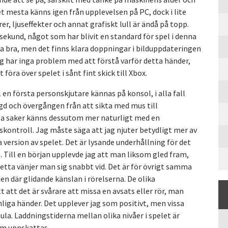
et mesta känns igen från upplevelsen på PC, dock i lite
er, ljuseffekter och annat grafiskt lull är ändå på topp.
 sekund, något som har blivit en standard för spel i denna
ka bra, men det finns klara doppningar i bilduppdateringen
g har inga problem med att förstå varför detta händer,
 föra över spelet i sånt fint skick till Xbox.
l en första personskjutare kännas på konsol, i alla fall
ägd och övergången från att sikta med mus till
sa saker känns dessutom mer naturligt med en
skontroll. Jag måste säga att jag njuter betydligt mer av
 version av spelet. Det är lysande underhållning för det
a. Till en början upplevde jag att man liksom gled fram,
etta vänjer man sig snabbt vid. Det är för övrigt samma
n där glidande känslan i rörelserna. De olika
att det är svårare att missa en avsats eller rör, man
liga händer. Det upplever jag som positivt, men vissa
la. Laddningstiderna mellan olika nivåer i spelet är
om uppskattas.