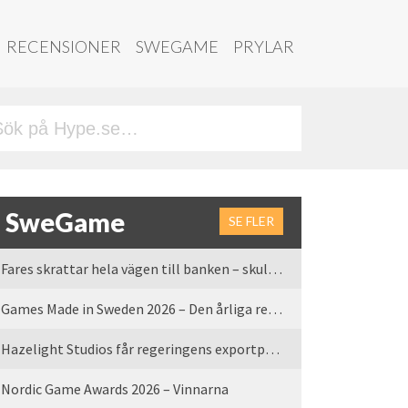
RECENSIONER
SWEGAME
PRYLAR
SweGame
SE FLER
Fares skrattar hela vägen till banken – skulle vi tro
Games Made in Sweden 2026 – Den årliga rean är tillbaka
Hazelight Studios får regeringens exportpris 2025
Nordic Game Awards 2026 – Vinnarna