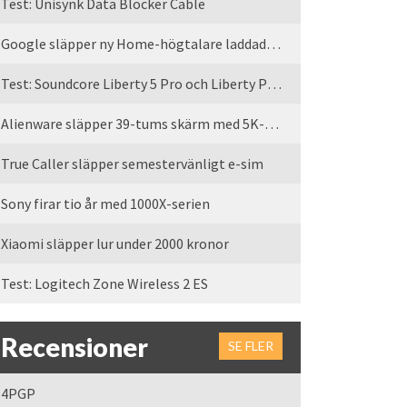
Test: Unisynk Data Blocker Cable
Google släpper ny Home-högtalare laddad med Gemini
Test: Soundcore Liberty 5 Pro och Liberty Pro Max
Alienware släpper 39-tums skärm med 5K-upplösning
True Caller släpper semestervänligt e-sim
Sony firar tio år med 1000X-serien
Xiaomi släpper lur under 2000 kronor
Test: Logitech Zone Wireless 2 ES
Recensioner
SE FLER
4PGP