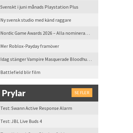
Svenskt i juni månads Playstation Plus
Ny svensk studio med känd raggare
Nordic Game Awards 2026 – Alla nominerade spel
Mer Roblox-Payday framöver
Idag stänger Vampire Masquerade Bloodhunt servrarna
Battlefield blir film
Prylar
SE FLER
Test: Swann Active Response Alarm
Test: JBL Live Buds 4