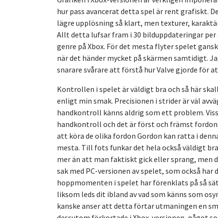
hur pass avancerat detta spel är rent grafiskt. D
lägre upplösning så klart, men texturer, karaktär
Allt detta lufsar fram i 30 bilduppdateringar per
genre på Xbox. För det mesta flyter spelet gans
när det händer mycket på skärmen samtidigt. Ja
snarare svårare att förstå hur Valve gjorde för att
Kontrollen i spelet är väldigt bra och så här skal
enligt min smak. Precisionen i strider är väl avv
handkontroll känns aldrig som ett problem. Vis
handkontroll och det är först och främst fordon
att köra de olika fordon Gordon kan ratta i denna
mesta. Till fots funkar det hela också väldigt br
mer än att man faktiskt gick eller sprang, men d
sak med PC-versionen av spelet, som också har de
hoppmomenten i spelet har förenklats på så sätt 
liksom leds dit ibland av vad som känns som osyn
kanske anser att detta förtar utmaningen en smu
dessutom förkortade i Xbox-versionen, något s