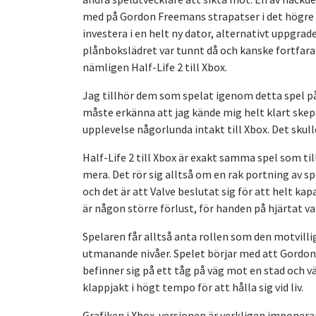
med på Gordon Freemans strapatser i det högre 
investera i en helt ny dator, alternativt uppgrad
plånbokslädret var tunnt då och kanske fortfara
nämligen Half-Life 2 till Xbox.
Jag tillhör dem som spelat igenom detta spel p
måste erkänna att jag kände mig helt klart skepti
upplevelse någorlunda intakt till Xbox. Det skull
Half-Life 2 till Xbox är exakt samma spel som ti
mera. Det rör sig alltså om en rak portning av spe
och det är att Valve beslutat sig för att helt ka
är någon större förlust, för handen på hjärtat va
Spelaren får alltså anta rollen som den motvill
utmanande nivåer. Spelet börjar med att Gordon
befinner sig på ett tåg på väg mot en stad och v
klappjakt i högt tempo för att hålla sig vid liv.
Grafiken i Xbox-versionen är verkligen imponera