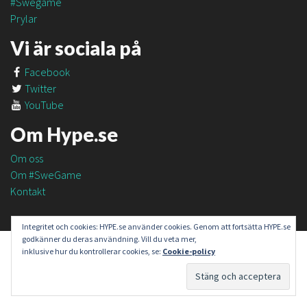
#Swegame
Prylar
Vi är sociala på
Facebook
Twitter
YouTube
Om Hype.se
Om oss
Om #SweGame
Kontakt
Integritet och cookies: HYPE.se använder cookies. Genom att fortsätta HYPE.se
godkänner du deras användning. Vill du veta mer,
inklusive hur du kontrollerar cookies, se:
Cookie-policy