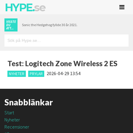
HYPE.
se
VISSTE
Sonic the Hedgehog fyllde 30 år 2021.
DU
ATT...
Test: Logitech Zone Wireless 2 ES
2026-04-29 13:54
NYHETER
PRYLAR
Snabblänkar
Start
Nyheter
Recensioner