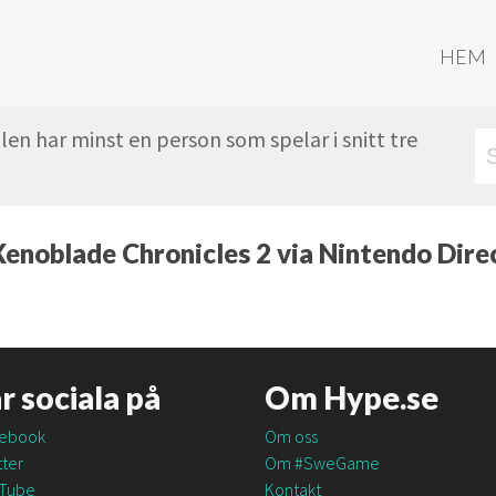
HEM
en har minst en person som spelar i snitt tre
enoblade Chronicles 2 via Nintendo Dire
är sociala på
Om Hype.se
ebook
Om oss
ter
Om #SweGame
Tube
Kontakt