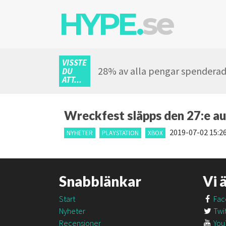
HYPE.
se
VISSTE
28% av alla pengar spenderade
DU
ATT...
Wreckfest släpps den 27:e au
2019-07-02 15:2
NYHETER
PLAYSTATION
XBOX
Snabblänkar
Vi 
Start
Fac
Nyheter
Twit
Recensioner
You