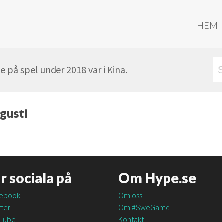
HEM
 på spel under 2018 var i Kina.
gusti
6
är sociala på
Om Hype.se
ebook
Om oss
ter
Om #SweGame
Tube
Kontakt