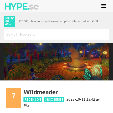
HYPE.
se
VISSTE
220 000 jobbar inom spelbranschen på ett eller annat sätt i USA.
DU
ATT...
Wildmender
7
2023-10-11 13:42
av
RECENSION
XBOX SERIES
Ptr