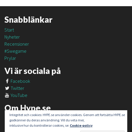
Snabblänkar
Start
Nyheter
Recensioner
#Swegame
Prylar
Vi är sociala på
Facebook
Twitter
YouTube
Om Hype.se
Integritet och cookies: HYPE.se använder cookies. Genom att fortsätta HYPE.se
Om oss
godkänner du deras användning. Vill du veta mer,
Om #SweGame
inklusive hur du kontrollerar cookies, se:
Cookie-policy