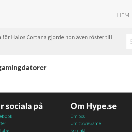
HEM
 för Halos Cortana gjorde hon även röster till
r gamingdatorer
är sociala på
Om Hype.se
ebook
Om oss
ter
Om #SweGame
Tube
Kontakt