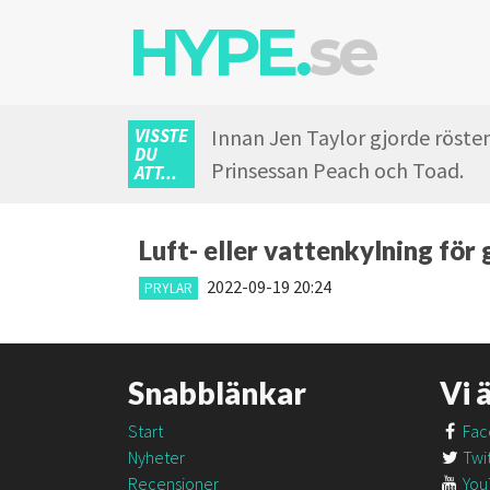
HYPE.
se
VISSTE
Innan Jen Taylor gjorde rösten
DU
Prinsessan Peach och Toad.
ATT...
Luft- eller vattenkylning fö
2022-09-19 20:24
PRYLAR
Snabblänkar
Vi 
Start
Fac
Nyheter
Twit
Recensioner
You