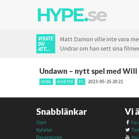
HYPE.
se
VISSTE
Matt Damon ville inte vara med
DU
Undrar om han sett sina film
ATT...
Undawn – nytt spel med Will 
2023-05-25 20:21
MOBIL
NYHETER
PC
Snabblänkar
Vi 
Start
Fac
Nyheter
Twit
Recensioner
You