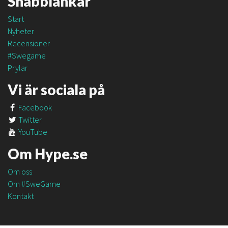
Snabblänkar
Start
Nyheter
Recensioner
#Swegame
Prylar
Vi är sociala på
Facebook
Twitter
YouTube
Om Hype.se
Om oss
Om #SweGame
Kontakt