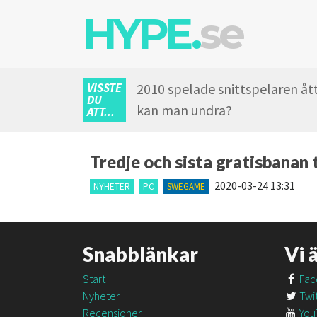
HYPE.
se
VISSTE
2010 spelade snittspelaren åt
DU
kan man undra?
ATT...
Tredje och sista gratisbanan 
2020-03-24 13:31
NYHETER
PC
SWEGAME
Snabblänkar
Vi 
Start
Fac
Nyheter
Twit
Recensioner
You