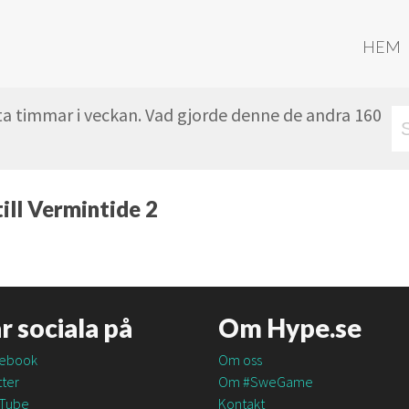
HEM
ta timmar i veckan. Vad gjorde denne de andra 160
till Vermintide 2
är sociala på
Om Hype.se
ebook
Om oss
ter
Om #SweGame
Tube
Kontakt