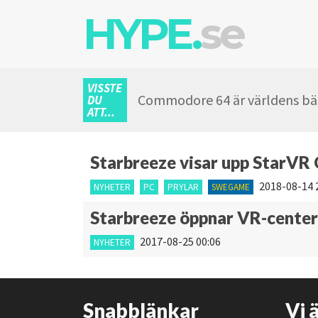
HYPE.
se
VISSTE
Commodore 64 är världens bäs
DU
ATT...
Starbreeze visar upp StarVR
2018-08-14 
NYHETER
PC
PRYLAR
SWEGAME
Starbreeze öppnar VR-center 
2017-08-25 00:06
NYHETER
Snabblänkar
Vi 