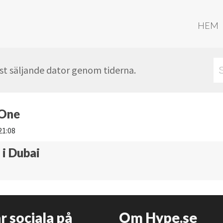
HEM
t säljande dator genom tiderna.
 One
21:08
i Dubai
är sociala på
Om Hype.se