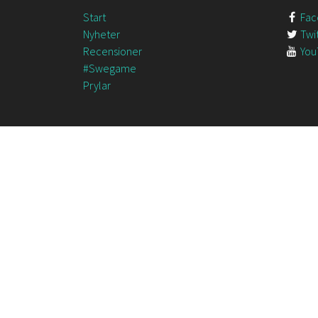
Start
Fac
Nyheter
Twit
Recensioner
You
#Swegame
Prylar