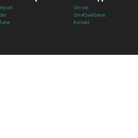
ebook
Om oss
ter
Om #SweGame
Tube
Kontakt